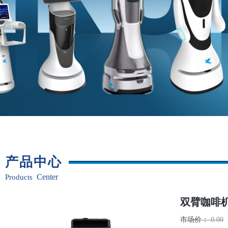
产品
中心
Center
Pr
oducts
双臂咖啡
市场价：
0.00