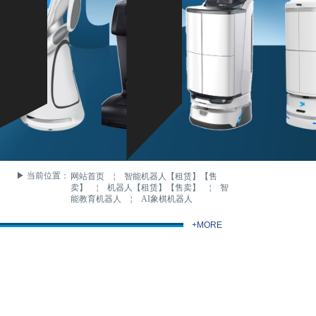
▶ 当前位置：
网站首页
￤
智能机器人【租赁】【售
卖】
￤
机器人【租赁】【售卖】
￤
智
能教育机器人
￤
AI象棋机器人
+MORE