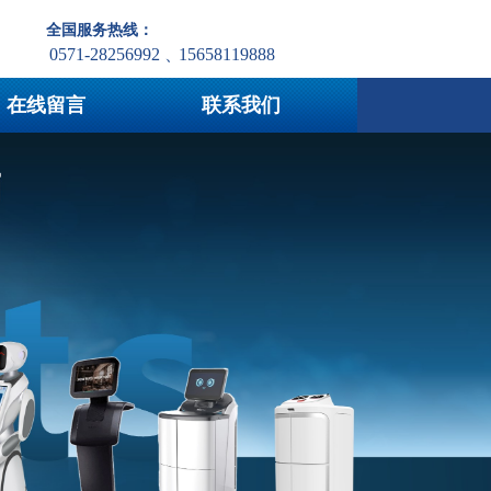
国服务热线：
0571-28256992
、
15658119888
在线留言
联系我们